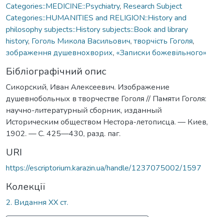
Categories::MEDICINE::Psychiatry
,
Research Subject
Categories::HUMANITIES and RELIGION::History and
philosophy subjects::History subjects::Book and library
history
,
Гоголь Микола Васильович
,
творчість Гоголя
,
зображення душевнохворих
,
«Записки божевільного»
Бібліографічний опис
Сикорский, Иван Алексеевич. Изображение
душевнобольных в творчестве Гоголя // Памяти Гоголя:
научно-литературный сборник, изданный
Историческим обществом Нестора-летописца. — Киев,
1902. — С. 425—430, разд. паг.
URI
https://escriptorium.karazin.ua/handle/1237075002/1597
Колекції
2. Видання ХХ ст.