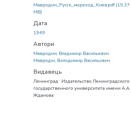
Мавродин_Русск_мореход_Киев.pdf
(19,37
MB)
Дата
1949
Автори
Мавродин, Владимир Васильевич
Мавродін, Володимир Васильович
Видавець
Ленинград : Издательство Ленинградского
государственного университета имени А.А.
Жданова