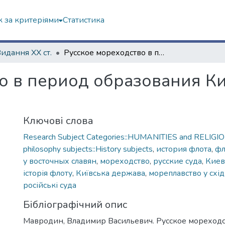
 за критеріями
Статистика
Видання ХХ ст.
Русское мореходство в период образования Киевского государства
о в период образования К
Ключові слова
Research Subject Categories::HUMANITIES and RELIGION
philosophy subjects::History subjects
,
история флота
,
фл
у восточных славян
,
мореходство
,
русские суда
,
Киев
історія флоту
,
Київська держава
,
мореплавство у схід
російські суда
Бібліографічний опис
Мавродин, Владимир Васильевич. Русское мореходс