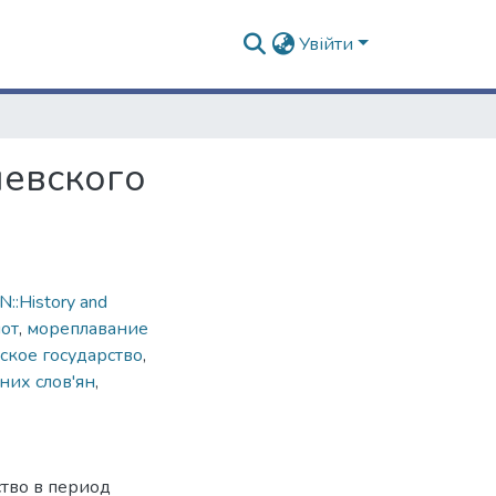
Увійти
иевского
::History and
от
,
мореплавание
ское государство
,
них слов'ян
,
тво в период