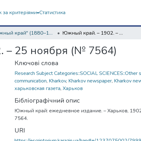
 за критеріями
Статистика
"Южный край" (1880–1919 гг.)
Южный край. – 1902. – 25 ноября (№ 7564)
. – 25 ноября (№ 7564)
Ключові слова
Research Subject Categories::SOCIAL SCIENCES::Other so
communication
,
Kharkov
,
Kharkov newspaper
,
Kharkov ne
харьковская газета
,
Харьков
Бібліографічний опис
Южный край: ежедневное издание. – Харьков, 1902.
7564.
URI
https://escriptorium.karazin.ua/handle/1237075002/799