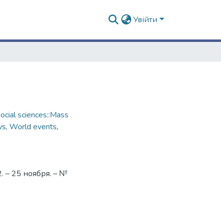
Увійти
cial sciences::Mass
ws
,
World events
,
 – 25 ноября. – №
9