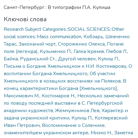
Санкт-Петербург : В типографии П.А. Кулиша
Ключові слова
Research Subject Categories::SOCIAL SCIENCES::Other
social sciences::Mass communication
,
Кобзарь
,
Шевченко
Тарас
,
Закоханий чорт
,
Стороженко Олекса
,
Погане
поле (легенда)
,
Кузьменко П.
,
Галка Ієремія
,
Глебов Л.
,
Байка
,
Руданський Ст.
,
Другой человек
,
Кулиш П.
,
Письма о Богдане Хмельницком к Н.И. Костомарову
,
О
воспитании Богдана Хмельницкого
,
Об участии
Хмельницкого в козацких восстаниях на Поляков
,
В
конец характеристики Богдана [Хмельницкого]
,
Максимович М.
,
Костомаров Н.
,
Несколько замечаний
по поводу последней выставки в С. Петербургской
академии художеств
,
Жемчужников Лев
,
Характер и
задача украинской критики
,
Кулиш П.
,
Котляревский
Иван Петрович
,
Воспоминание о Соленике,
знаменитейшем украинском актере
,
Мизко Н.
,
Заметка