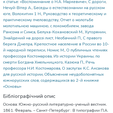
к статье: «Воспоминание о Н.А. Маркевиче»
,
С дороги
,
Нечуй-Вітер А.
,
Беседы о естествознании на русском
юге
,
Волокитин 1 Н.
,
Руководство к теоретическому и
практическому пчеловодству
,
Отчет о молотьбе
молотильною машиною, с локомобилем, завода
Рансома и Симса
,
Белуха-Кохановский М.
,
Хуторянин
,
Знайдений на дорозі лист
,
Необачний П.
,
С правого
берега Днепра
,
Крепостное население в России во 10-
й народной переписи
,
Номис М.
,
О публичных чтениях
профессора Костомарова
,
Из истории Украины, по
смерти Богдана Хмельницкого
,
Казюка П.
,
Речь
профессора Н.И. Костомарова
,
О заслугах К.С. Аксакова
для русской истории
,
Объяснение неудобопонятных
южнорусских слов, содержащихся во 2-й книжке
«Основы»
Бібліографічний опис
Основа: Южно-русский литературно-ученый вестник.
1861. Февраль. – Санкт-Петербург : В типографии П.А.