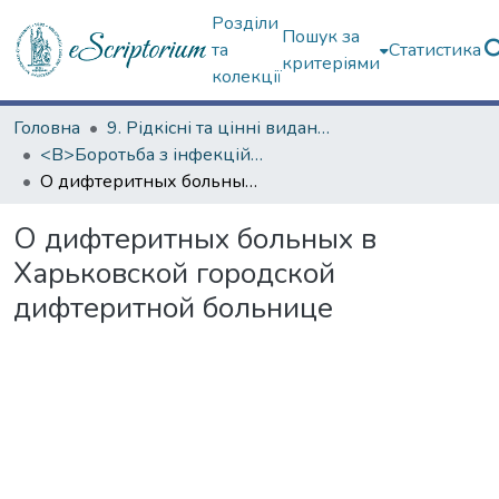
Розділи
Пошук за
та
Статистика
критеріями
колекції
Головна
9. Рідкісні та цінні видання
<B>Боротьба з інфекційними хворобами</B>
О дифтеритных больных в Харьковской городской дифтеритной больнице
О дифтеритных больных в
Харьковской городской
дифтеритной больнице