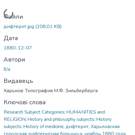
Вантажиться...
Файли
дифтерит.jpg
(208,01 KB)
Дата
1880-12-07
Автори
б/а
Видавець
Харьков: Типография М.Ф. Зильберберга
Ключові слова
Research Subject Categories::HUMANITIES and
RELIGION::History and philosophy subjects::History
subjects::History of medicine
,
дифтерит
,
Харьковская
городская дифтеритная больница
,
ноябрь 1880 года
,