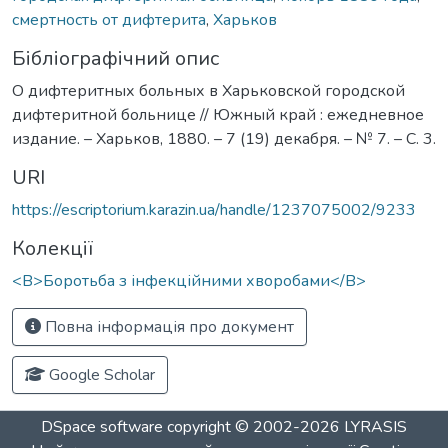
смертность от дифтерита
,
Харьков
Бібліографічний опис
О дифтеритных больных в Харьковской городской
дифтеритной больнице // Южный край : ежедневное
издание. – Харьков, 1880. – 7 (19) декабря. – № 7. – С. 3.
URI
https://escriptorium.karazin.ua/handle/1237075002/9233
Колекції
<B>Боротьба з інфекційними хворобами</B>
Повна інформація про документ
Google Scholar
DSpace software
copyright © 2002-2026
LYRASIS