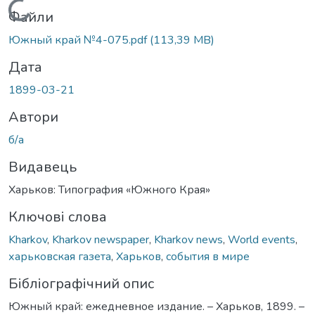
Вантажиться...
Файли
Южный край №4-075.pdf
(113,39 MB)
Дата
1899-03-21
Автори
б/а
Видавець
Харьков: Типография «Южного Края»
Ключові слова
Kharkov
,
Kharkov newspaper
,
Kharkov news
,
World events
,
харьковская газета
,
Харьков
,
события в мире
Бібліографічний опис
Южный край: ежедневное издание. – Харьков, 1899. –