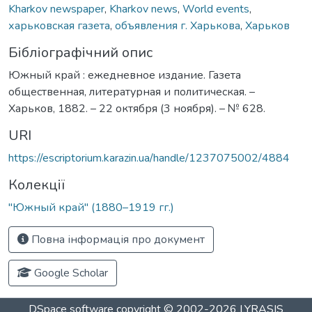
Kharkov newspaper
,
Kharkov news
,
World events
,
харьковская газета
,
объявления г. Харькова
,
Харьков
Бібліографічний опис
Южный край : ежедневное издание. Газета
общественная, литературная и политическая. –
Харьков, 1882. – 22 октября (3 ноября). – № 628.
URI
https://escriptorium.karazin.ua/handle/1237075002/4884
Колекції
"Южный край" (1880–1919 гг.)
Повна інформація про документ
Google Scholar
DSpace software
copyright © 2002-2026
LYRASIS