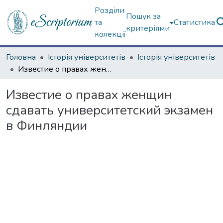
Розділи
Пошук за
та
Статистика
критеріями
колекції
Головна
Історія університетів
Історія університетів
Известие о правах женщин сдавать университетский экзамен в Финляндии
Известие о правах женщин
сдавать университетский экзамен
в Финляндии
житься...