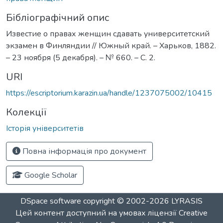
Бібліографічний опис
Известие о правах женщин сдавать университетский
экзамен в Финляндии // Южный край. – Харьков, 1882.
– 23 ноября (5 декабря). – № 660. – С. 2.
URI
https://escriptorium.karazin.ua/handle/1237075002/10415
Колекції
Історія університетів
Повна інформація про документ
Google Scholar
DSpace software
copyright © 2002-2026
LYRASIS
Цей контент доступний на умовах ліцензії
Creative