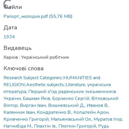
Вантажиться...
Файли
Рапорт_молодих.pdf
(55,76 MB)
Дата
1934
Видавець
Харків : Український робітник
Ключові слова
Research Subject Categories::HUMANITIES and
RELIGION::Aesthetic subjects::Literature
,
українська
література
,
Перший з'їзд радянських письменників
України
,
Башмак Яків
,
Борзенко Сергій
,
Вітковський
Віктор
,
Вирган Іван
,
Вишневський Д.
,
Иванов В.
,
Калянник Іван
,
Кондратенко В.
,
Копштейн Арон
,
Кривченко Григорій
,
Мальянівський Ол.
,
Муратов Ігор
,
Нагнибіда М.
,
Плахтін Ів.
,
Плоткін Григорій
,
Рудь