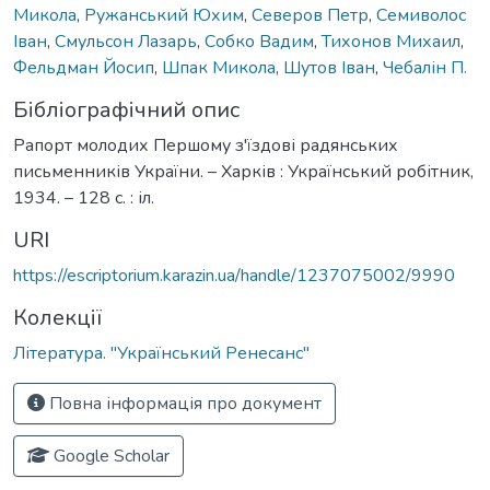
Микола
,
Ружанський Юхим
,
Северов Петр
,
Семиволос
Іван
,
Смульсон Лазарь
,
Собко Вадим
,
Тихонов Михаил
,
Фельдман Йосип
,
Шпак Микола
,
Шутов Іван
,
Чебалін П.
Бібліографічний опис
Рапорт молодих Першому з'їздові радянських
письменників України. – Харків : Український робітник,
1934. – 128 с. : іл.
URI
https://escriptorium.karazin.ua/handle/1237075002/9990
Колекції
Література. "Український Ренесанс"
Повна інформація про документ
Google Scholar