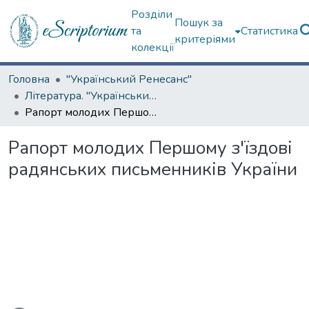
Розділи
Пошук за
та
Статистика
критеріями
колекції
Головна
"Український Ренесанс"
Література. "Український Ренесанс"
Рапорт молодих Першому з'їздові радянських письменників України
Рапорт молодих Першому з'їздові
радянських письменників України