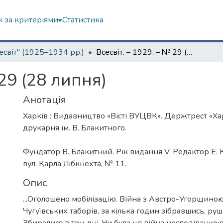
 за критеріями
Статистика
есвіт" (1925–1934 рр.)
Всесвіт. – 1929. – № 29 (28 липня)
 29 (28 липня)
Анотація
Харків : Видавництво «Вісті ВУЦВК». Держтрест «Ха
друкарня ім. В. Блакитного.
Фундатор В. Блакитний. Рік видання V. Редактор Е. К
вул. Карла Лібкнехта, № 11.
Опис
...Оголошено мобілізацію. Війна з Австро-Угорщиною
Чугуївських таборів, за кілька годин зібравшись, ру