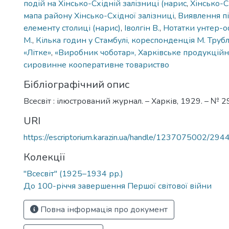
подій на Хінсько-Східній залізниці (нарис
,
Хінсько-С
мапа району Хінсько-Східної залізниці
,
Виявлення пі
елементу столиці (нарис)
,
Іволгін В.
,
Нотатки унтер-
М.
,
Кілька годин у Стамбулі, кореспонденція М. Трубл
«Літке»
,
«Виробник чоботар», Харківське продукцій
сировинне кооперативне товариство
Бібліографічний опис
Всесвіт : ілюстрований журнал. – Харків, 1929. – № 29 
URI
https://escriptorium.karazin.ua/handle/1237075002/294
Колекції
"Всесвіт" (1925–1934 рр.)
До 100-річчя завершення Першої світової війни
Повна інформація про документ