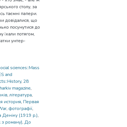
- хто знає, - але ж
рського столу, за
ь таємні папери.
ри довідалися, що
нько посунутися до
у їхали потягом,
отатки унтер-
cial sciences::Mass
ES and
ts::History
,
28
harkiv magazine
,
рків
,
література
,
я история
,
Первая
 War
,
фотографії
,
 Деніку (1919 р.)
,
 з роману)
,
До