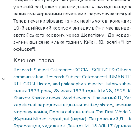
Збиралися в три дні. Чи була ця війна несподіванкою 
у кожній роті, вже з давних давен, у шухляді канцеля
великими червоними печатками, переховувалися якіс
Тепер печатки зірвано і з них навіть чотові команди
10-й армійський корпус у випадку війни має швиде
австрійського кордону, через Шепетівку... До кордон
зупинившися на кілька годин у Київі... (В. Іволгін "Н
офіцера").
Ключові слова
Research Subject Categories::SOCIAL SCIENCES::Other so
communication
,
Research Subject Categories::HUMANITI
ім.
RELIGION::History and philosophy subjects::History subjec
липня 1929 року
,
28 июля 1929 года
,
July 28, 1929
,
K
Kharkov
,
Kharkov news
,
World events
,
Блакитний В.
,
Ха
харківські періодичні видання
,
military history
,
военна
мировая война
,
Перша світова війна
,
The First World
Журний Мірко
,
Чорні дні (нарис)
,
Петровський Д.
,
На
Гороховцев, художник
,
Ланцет М.
,
18-VII-17 (уривок