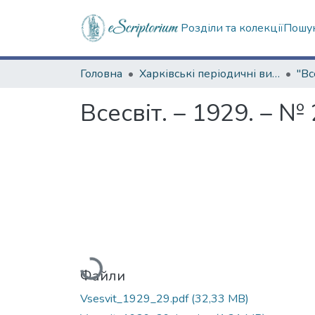
Розділи та колекції
Пошук
Головна
Харківські періодичні видання
"Вс
Всесвіт. – 1929. – №
Вантажиться...
Файли
Vsesvit_1929_29.pdf
(32,33 MB)