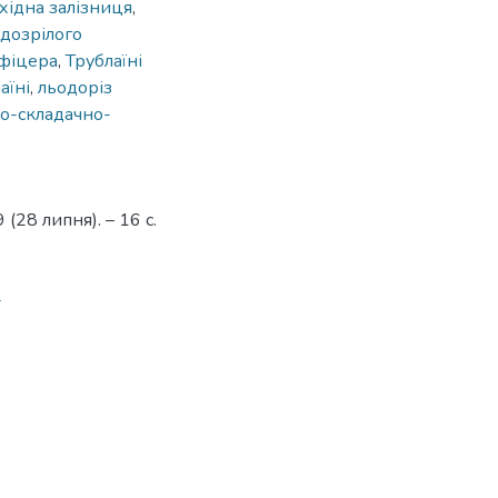
хідна залізниця
,
дозрілого
офіцера
,
Трублаїні
аїні
,
льодоріз
но-складачно-
(28 липня). – 16 с.
4