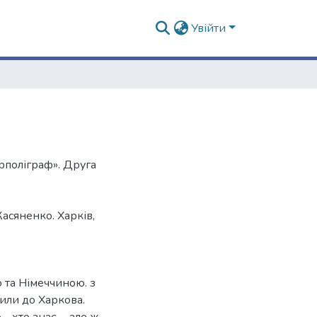
Увійти
рполіграф». Друга
асяненко. Харків,
 та Німеччиною. з
шили до Харкова.