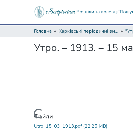
Розділи та колекції
Пошук
Головна
Харківські періодичні видання
"Ут
Утро. – 1913. – 15 м
Вантажиться...
Файли
Utro_15_03_1913.pdf
(22,25 MB)