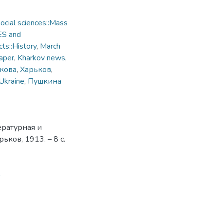
cial sciences::Mass
ES and
ts::History
,
March
aper
,
Kharkov news
,
ькова
,
Харьков
,
 Ukraine
,
Пушкина
ературная и
ьков, 1913. – 8 с.
1