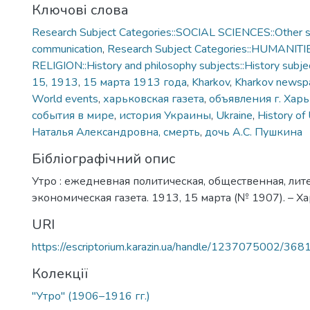
Ключові слова
Research Subject Categories::SOCIAL SCIENCES::Other so
communication
,
Research Subject Categories::HUMANITI
RELIGION::History and philosophy subjects::History subjec
15, 1913
,
15 марта 1913 года
,
Kharkov
,
Kharkov newsp
World events
,
харьковская газета
,
объявления г. Хар
события в мире
,
история Украины
,
Ukraine
,
History of
Наталья Александровна, смерть
,
дочь А.С. Пушкина
Бібліографічний опис
Утро : ежедневная политическая, общественная, лит
экономическая газета. 1913, 15 марта (№ 1907). – Хар
URI
https://escriptorium.karazin.ua/handle/1237075002/368
Колекції
"Утро" (1906–1916 гг.)