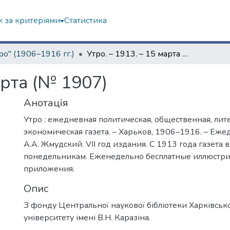
 за критеріями
Статистика
ро" (1906–1916 гг.)
Утро. – 1913. – 15 марта (№ 1907)
арта (№ 1907)
Анотація
Утро : ежедневная политическая, общественная, лит
экономическая газета. – Харьков, 1906–1916. – Еже
А.А. Жмудский. VII год издания. С 1913 года газета 
понедельникам. Еженедельно бесплатные иллюстр
приложения.
Опис
З фонду Центральної наукової бібліотеки Харківськ
університету імені В.Н. Каразіна.