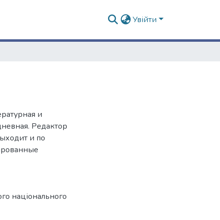
Увійти
ературная и
дневная. Редактор
выходит и по
ированные
ого національного