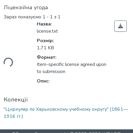
Ліцензійна угода
Зараз показуємо
1 - 1 з 1
Назва:
license.txt
Розмір:
1,71 KB
Формат:
ься...
Item-specific license agreed upon
to submission
Опис:
Колекції
"Циркуляр по Харьковскому учебному округу" (1861—
1916 гг.)