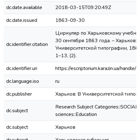
dc.date.available
2018-03-15T09:20:49Z
dc.date.issued
1863-09-30
Циркуляр по Харьковскому учебном
30 сентября 1863 года. – Харьков: 
dc.identifier.citation
Университетской типографии, 1863.
1–13, (2).
dc.identifier.uri
https://escriptorium.karazin.ua/hand
dc.language.iso
ru
dc.publisher
Харьков: В Университетской типо
Research Subject Categories::SOCIAL
dc.subject
sciences::Education
dc.subject
Харьков