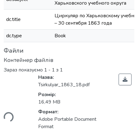
Харьковского учебного округа
Циркуляр по Харьковскому учебном
dc.title
– 30 сентября 1863 года
dc.type
Book
Файли
Контейнер файлів
Зараз показуємо
1 - 1 з 1
Назва:
Tsirkulyar_1863_18.pdf
Розмір:
16,49 MB
Формат:
ься...
Adobe Portable Document
Format