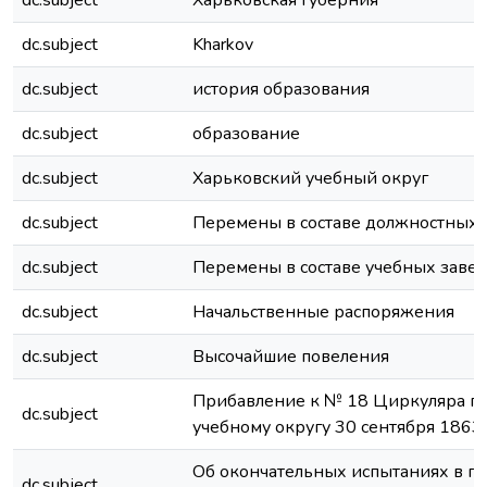
dc.subject
Харьковская губерния
dc.subject
Kharkov
dc.subject
история образования
dc.subject
образование
dc.subject
Харьковский учебный округ
dc.subject
Перемены в составе должностных 
dc.subject
Перемены в составе учебных заве
dc.subject
Начальственные распоряжения
dc.subject
Высочайшие повеления
Прибавление к № 18 Циркуляра п
dc.subject
учебному округу 30 сентября 1863
Об окончательных испытаниях в г
dc.subject