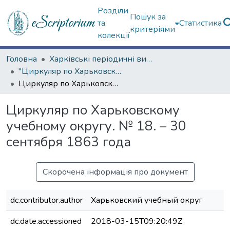
Розділи
Пошук за
та
Статистика
критеріями
колекції
Головна
Харківські періодичні видання
"Циркуляр по Харьковскому учебному округу" (1861—1916 гг.)
Циркуляр по Харьковскому учебному округу. № 18. – 30 сентября 1863 года
Циркуляр по Харьковскому
учебному округу. № 18. – 30
сентября 1863 года
Скорочена інформація про документ
dc.contributor.author
Харьковский учебный округ
dc.date.accessioned
2018-03-15T09:20:49Z