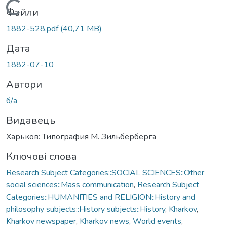
Вантажиться...
Файли
1882-528.pdf
(40,71 MB)
Дата
1882-07-10
Автори
б/а
Видавець
Харьков: Типография М. Зильберберга
Ключові слова
Research Subject Categories::SOCIAL SCIENCES::Other
social sciences::Mass communication
,
Research Subject
Categories::HUMANITIES and RELIGION::History and
philosophy subjects::History subjects::History
,
Kharkov
,
Kharkov newspaper
,
Kharkov news
,
World events
,