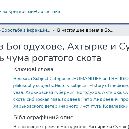
 за критеріями
Статистика
<B>Боротьба з інфекційними хворобами</B>
В настоящее время в Богодухове, Ахтырке и Сумах (Харьковской губернии) появилась чума рогатого скота
в Богодухове, Ахтырке и С
ь чума рогатого скота
Ключові слова
Research Subject Categories::HUMANITIES and RELIGION
philosophy subjects::History subjects::History of medicine
уезд
,
Харьковская губерния
,
Богодухов
,
Ахтырка
,
С
скота
,
сибирская язва
,
Гордеев Петр Андреевич, пр
Харьковского ветеринарного института
,
Ковалевский
Бібліографічний опис
В настоящее время в Богодухове, Ахтырке и Сумах 