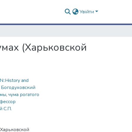
Увійти
умах (Харьковской
::History and
,
Богодуховский
умы
,
чума рогатого
офессор
 С.П.
(Харьковской