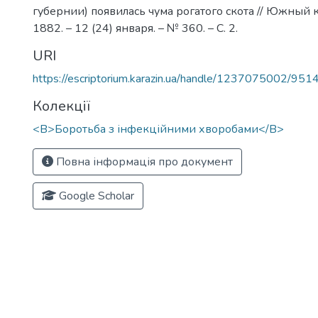
губернии) появилась чума рогатого скота // Южный к
1882. – 12 (24) января. – № 360. – С. 2.
URI
https://escriptorium.karazin.ua/handle/1237075002/951
Колекції
<B>Боротьба з інфекційними хворобами</B>
Повна інформація про документ
Google Scholar