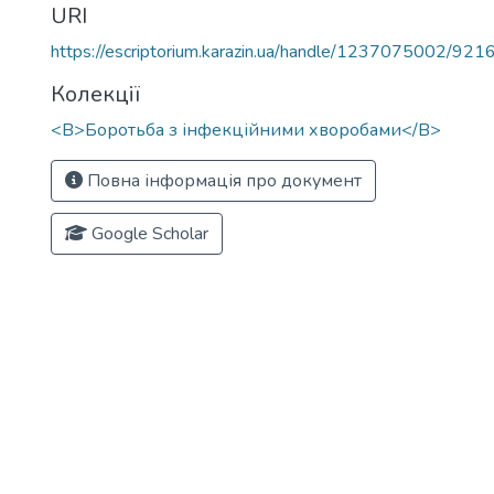
URI
https://escriptorium.karazin.ua/handle/1237075002/921
Колекції
<B>Боротьба з інфекційними хворобами</B>
Повна інформація про документ
Google Scholar