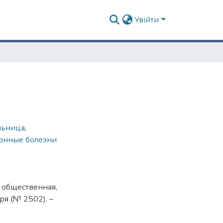
Увійти
льница
,
онные болезни
, общественная,
ря (№ 2502). –