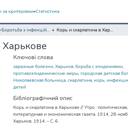
 за критеріями
Статистика
<B>Боротьба з інфекційними хворобами</B>
Корь и скарлатина в Харькове
в Харькове
Ключові слова
заразные болезни
,
Харьков
,
борьба с эпидемиями
,
противоэпидемические меры
,
городская детская бо
Николаевская больница
,
скарлатина
,
корь
,
инфекци
детей
Бібліографічний опис
Корь и скарлатина в Харькове // Утро : политическая
литературная и экономическая газета. 1914, 28 нояб
Харьков, 1914. – С. 6.