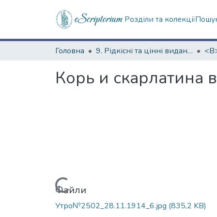
Розділи та колекції
Пошук
Головна
9. Рідкісні та цінні видання
Корь и скарлатина 
Вантажиться...
Файли
Утро№2502_28.11.1914_6.jpg
(835,2 KB)