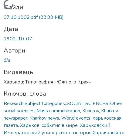
Вантажиться...
Файли
07.10.1902.pdf
(88,99 MB)
Дата
1902-10-07
Автори
б/а
Видавець
Харьков: Типография «Южного Края»
Ключові слова
Research Subject Categories::SOCIAL SCIENCES::Other
social sciences::Mass communication
,
Kharkov
,
Kharkov
newspaper
,
Kharkov news
,
World events
,
харьковская
газета
,
Харьков
,
события в мире
,
Харьковский
Императорский университет
,
история Харьковского