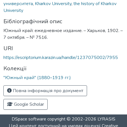
университета
,
Kharkov University
,
the history of Kharkov
University
Бібліографічний опис
Южный край: ежедневное издание. – Харьков, 1902. –
7 октября. – № 7516.
URI
https://escriptorium.karazin.ua/handle/1237075002/7955
Колекції
"Южный край" (1880–1919 гг.)
Повна інформація про документ
Google Scholar
DSpace software
copyright © 2002-2026
LYRASIS
Цей контент доступний на умовах ліцензії
Creative