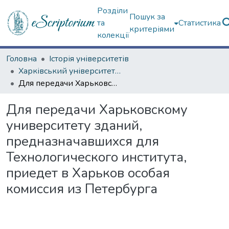
Розділи
Пошук за
та
Статистика
критеріями
колекції
Головна
Історія університетів
Харківський університет (сторінками періодичних видань)
Для передачи Харьковскому университету зданий, предназначавшихся для Технологического института, приедет в Харьков особая комиссия из Петербурга
Для передачи Харьковскому
университету зданий,
предназначавшихся для
Технологического института,
приедет в Харьков особая
комиссия из Петербурга