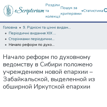
Розділи
Пошук за
та
Статистика
критеріями
колекції
Головна
9. Рідкісні та цінні видання
Періодичні видання ХІХ ст.
Сторінками періодичних видань ХІХ ст.
Начало реформ по духовному ведомству в Сибири положено учреждением новой епархии – Забайкальской, выделенной из обширной Иркутской епархии
Начало реформ по духовному
ведомству в Сибири положено
учреждением новой епархии –
Забайкальской, выделенной из
обширной Иркутской епархии