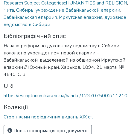
Research Subject Categories::HUMANITIES and RELIGION
,
Чита
,
Сибирь
,
учреждение Забайкальской епархии
,
Забайкальская епархия
,
Иркутская епархия
,
духовное
ведомство в Сибири
Бібліографічний опис
Начало реформ по духовному ведомству в Сибири
положено учреждением новой епархии –
Забайкальской, выделенной из обширной Иркутской
епархии // Южный край. Харьков, 1894. 21 марта. №
4540. С. 3.
URI
https://escriptorium.karazin.ua/handle/1237075002/11210
Колекції
Сторінками періодичних видань ХІХ ст.
Повна інформація про документ