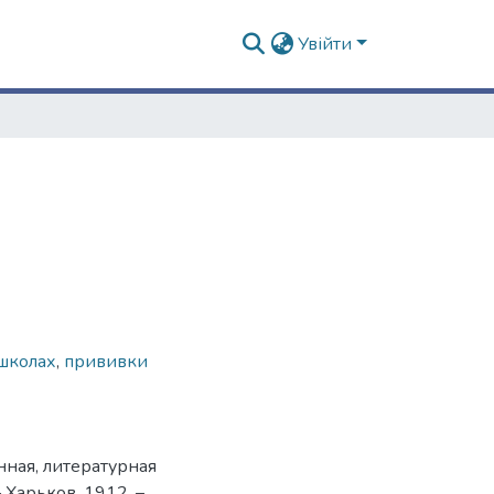
Увійти
школах
,
прививки
нная, литературная
 Харьков, 1912. –