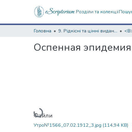
Розділи та колекції
Пошук
Головна
9. Рідкісні та цінні видання
Оспенная эпидемия
Вантажиться...
Файли
Утро№1566_07.02.1912_3.jpg
(114,94 KB)