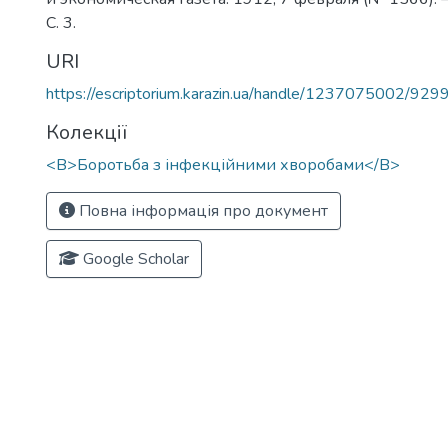
С. 3.
URI
https://escriptorium.karazin.ua/handle/1237075002/929
Колекції
<B>Боротьба з інфекційними хворобами</B>
Повна інформація про документ
Google Scholar