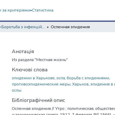
 за критеріями
Статистика
<B>Боротьба з інфекційними хворобами</B>
Оспенная эпидемия
Анотація
Из раздела "Местная жизнь"
Ключові слова
эпидемии в Харькове
,
оспа
,
борьба с эпидемиями
,
противоэпидемические меры
,
Харьков
,
эпидемия в 
оспы
Бібліографічний опис
Оспенная эпидемия // Утро : политическая, обществе
и экономическая газета. 1912, 7 февраля (№ 1566). –