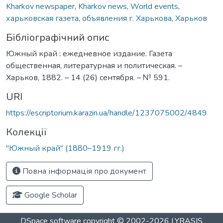
Kharkov newspaper
,
Kharkov news
,
World events
,
харьковская газета
,
объявления г. Харькова
,
Харьков
Бібліографічний опис
Южный край : ежедневное издание. Газета
общественная, литературная и политическая. –
Харьков, 1882. – 14 (26) сентября. – № 591.
URI
https://escriptorium.karazin.ua/handle/1237075002/4849
Колекції
"Южный край" (1880–1919 гг.)
Повна інформація про документ
Google Scholar
DSpace software
copyright © 2002-2026
LYRASIS