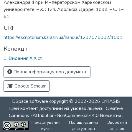
Александра ІІ при Императорском Харьковском
университете. – Х. : Тип. Адольфа Дарре, 1898. – С. 1–
51.
URI
https://escriptorium.karazin.ua/handle/1237075002/1091
Колекції
1. Видання ХІХ ст.
Повна інформація про документ
Google Scholar
DSpace software
copyright © 2002-2026
LYRASIS
Цей контент доступний на умовах ліцензії
Creative
Commons «Attribution-NonCommercial» 4.0 Всесвітня
.
Налаштування
Налаштування
Зворотній
куків
доступності
зв'язок