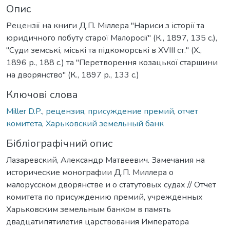
Опис
Рецензії на книги Д.П. Міллера "Нариси з історії та
юридичного побуту старої Малоросії" (К., 1897, 135 с.),
"Суди земські, міські та підкоморські в ХVIII ст." (Х.,
1896 р., 188 с.) та "Перетворення козацької старшини
на дворянство" (К., 1897 р., 133 с.)
Ключові слова
Miller D.P.
,
рецензия
,
присуждение премий
,
отчет
комитета
,
Харьковский земельный банк
Бібліографічний опис
Лазаревский, Александр Матвеевич. Замечания на
исторические монографии Д.П. Миллера о
малорусском дворянстве и о статутовых судах // Отчет
комитета по присуждению премий, учрежденных
Харьковским земельным банком в память
двадцатипятилетия царствования Императора