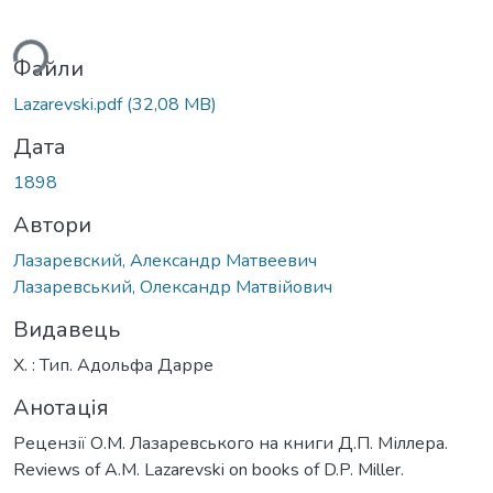
ься...
Файли
Lazarevski.pdf
(32,08 MB)
Дата
1898
Автори
Лазаревский, Александр Матвеевич
Лазаревський, Олександр Матвійович
Видавець
Х. : Тип. Адольфа Дарре
Анотація
Рецензії О.М. Лазаревського на книги Д.П. Міллера.
Reviews of A.M. Lazarevski on books of D.P. Miller.