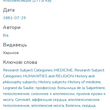
Апоплексия.pdf
(277,8 KB)
Дата
1881-07-29
Автори
б/а
Видавець
Харьков
Ключові слова
Research Subject Categories::MEDICINE
,
Research Subject
Categories::HUMANITIES and RELIGION::History and
philosophy subjects::History subjects::History of medicine
,
Legrand du Saulle, профессор
,
больница de la Salpetriere
,
телосложение, склонное к апоплексии
,
прилив крови к
мозгу
,
Corvisart
,
аффекция сердца
,
апоплексическое
телосложение
,
апоплексия мозга
,
болезнь сердца
,