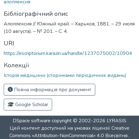
апоплексия
Бібліографічний опис
Апоплексия // Южный край. – Харьков, 1881. – 29 июля
(10 августа). – № 201. – С. 4.
URI
https://escriptorium.karazin.ua/handle/1237075002/10904
Колекції
Історія медицини (сторінками періодичних видань)
Повна інформація про документ
Google Scholar
DSpace software
copyright © 2002-2026
LYRASIS
Цей контент доступний на умовах ліцензії
Creative
Commons «Attribution-NonCommercial» 4.0 Всесвітня
.