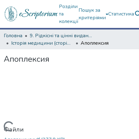
Розділи
Пошук за
та
Статистика
критеріями
колекції
Головна
9. Рідкісні та цінні видання
Історія медицини (сторінками періодичних видань)
Апоплексия
Апоплексия
Вантажиться...
Файли