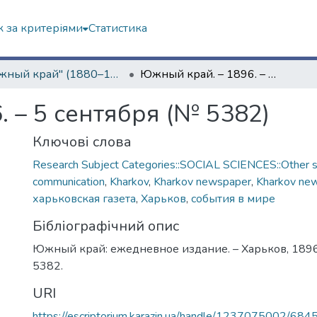
 за критеріями
Статистика
"Южный край" (1880–1919 гг.)
Южный край. – 1896. – 5 сентября (№ 5382)
 – 5 сентября (№ 5382)
Ключові слова
Research Subject Categories::SOCIAL SCIENCES::Other so
communication
,
Kharkov
,
Kharkov newspaper
,
Kharkov ne
харьковская газета
,
Харьков
,
события в мире
Бібліографічний опис
Южный край: ежедневное издание. – Харьков, 1896.
5382.
URI
https://escriptorium.karazin.ua/handle/1237075002/684