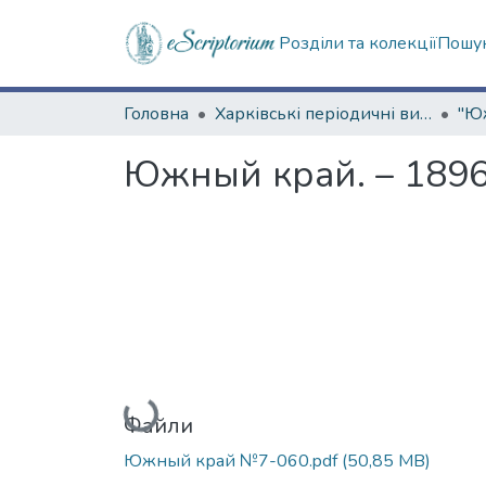
Розділи та колекції
Пошук
Головна
Харківські періодичні видання
Южный край. – 1896.
Вантажиться...
Файли
Южный край №7-060.pdf
(50,85 MB)