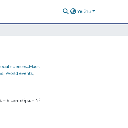
Увійти
cial sciences::Mass
ws
,
World events
,
 – 5 сентября. – №
5