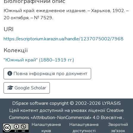
Бібліографічний опис
Южный край: ежедневное издание. – Харьков, 1902. –
20 октября. – № 7529.
URI
https://escriptorium.karazin.ua/handle/1237075002/7968
Колекції
"Южный край" (1880–1919 гг.)
Повна інформація про документ
Google Scholar
DSpace software
copyright © 2002-2026
LYRASIS
Цей контент доступний на умовах ліцензії
Creative
Commons «Attribution-NonCommercial» 4.0 Всесвітня
.
Налаштування
Налаштування
Зворотній
куків
доступності
зв'язок