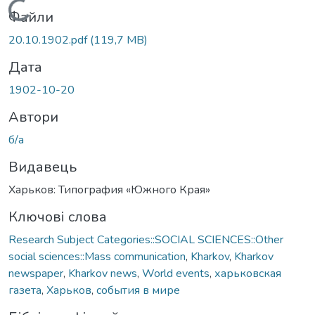
Вантажиться...
Файли
20.10.1902.pdf
(119,7 MB)
Дата
1902-10-20
Автори
б/а
Видавець
Харьков: Типография «Южного Края»
Ключові слова
Research Subject Categories::SOCIAL SCIENCES::Other
social sciences::Mass communication
,
Kharkov
,
Kharkov
newspaper
,
Kharkov news
,
World events
,
харьковская
газета
,
Харьков
,
события в мире