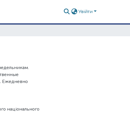
Увійти
онедельникам.
ственные
л. Ежедневно
ого національного