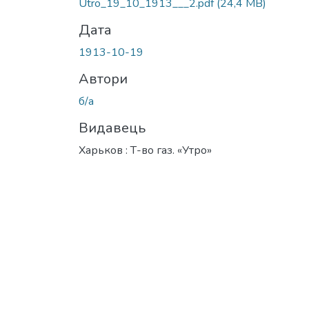
Utro_19_10_1913___2.pdf
(24,4 MB)
Дата
1913-10-19
Автори
б/а
Видавець
Харьков : Т-во газ. «Утро»