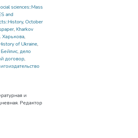
cial sciences::Mass
ES and
ts::History
,
October
spaper
,
Kharkov
. Харькова
,
History of Ukraine
,
,
Бейлис
,
дело
ый договор
,
игоиздательство
ературная и
дневная. Редактор
3