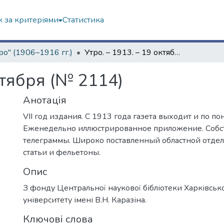
 за критеріями
Статистика
ро" (1906–1916 гг.)
Утро. – 1913. – 19 октября (№ 2114)
ктября (№ 2114)
Анотація
VII год издания. С 1913 года газета выходит и по п
Еженедельно иллюстрированное приложение. Соб
телеграммы. Широко поставленный областной отде
статьи и фельетоны.
Опис
З фонду Центральної наукової бібліотеки Харківськ
університету імені В.Н. Каразіна.
Ключові слова