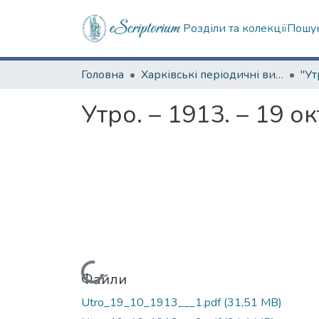
Розділи та колекції
Пошук
Головна
Харківські періодичні видання
"Ут
Утро. – 1913. – 19 о
Вантажиться...
Файли
Utro_19_10_1913___1.pdf
(31,51 MB)