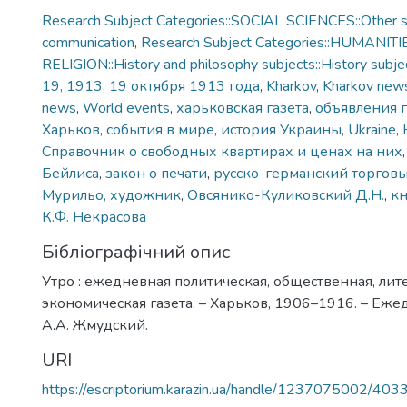
Research Subject Categories::SOCIAL SCIENCES::Other so
communication
,
Research Subject Categories::HUMANITI
RELIGION::History and philosophy subjects::History subjec
19, 1913
,
19 октября 1913 года
,
Kharkov
,
Kharkov new
news
,
World events
,
харьковская газета
,
объявления г
Харьков
,
события в мире
,
история Украины
,
Ukraine
,
Справочник о свободных квартирах и ценах на них
Бейлиса
,
закон о печати
,
русско-германский торгов
Мурильо, художник
,
Овсянико-Куликовский Д.Н.
,
кн
К.Ф. Некрасова
Бібліографічний опис
Утро : ежедневная политическая, общественная, лит
экономическая газета. – Харьков, 1906–1916. – Еже
А.А. Жмудский.
URI
https://escriptorium.karazin.ua/handle/1237075002/403