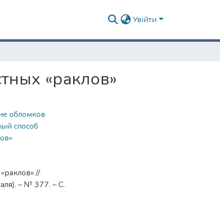
Увійти
тных «раклов»
ие обломков
ый способ
ов»
раклов» //
я). – № 377. – С.