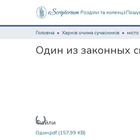
Розділи та колекції
Пошук
Головна
Харків очима сучасників
місто
Один из законных с
Вантажиться...
Файли
Один.pdf
(157,99 KB)