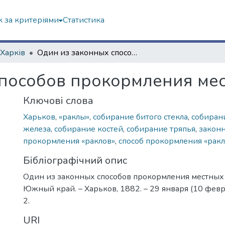
 за критеріями
Статистика
 Харків
Один из законных способов прокормления местных «раклов»
пособов прокормления мес
Ключові слова
Харьков
,
«раклы»
,
собирание битого стекла
,
собиран
железа
,
собирание костей
,
собирание тряпья
,
законн
прокормления «раклов»
,
способ прокормления «ракл
Бібліографічний опис
Один из законных способов прокормления местных «
Южный край. – Харьков, 1882. – 29 января (10 феврал
2.
URI