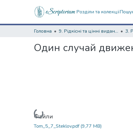
Розділи та колекції
Пошук
Головна
9. Рідкісні та цінні видання
Один случай движе
Вантажиться...
Файли
Tom_5_7_Steklov.pdf
(9,77 MB)