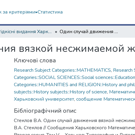
 за критеріями
Статистика
3. Рідкісні видання Харкова ХІХ ст.
Один случай движения вязкой несжимаемой жидкости
ния вязкой несжимаемой ж
Ключові слова
Research Subject Categories::MATHEMATICS
,
Research 
Categories::SOCIAL SCIENCES::Social sciences::Educatio
Categories::HUMANITIES and RELIGION::History and phi
subjects::History subjects::History of science
,
Математич
Харьковский университет
,
сообщение Математическ
Бібліографічний опис
Стеклов В.А. Один случай движения вязкой несжим
В.А. Стеклов // Сообщения Харьковского Математиче