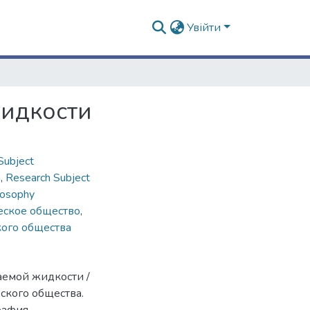
Увійти
идкости
Subject
n
,
Research Subject
losophy
еское общество
,
ого общества
аемой жидкости /
ского общества.