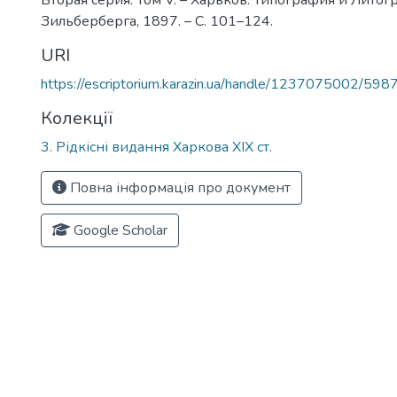
Вторая серия. Том V. – Харьков: Типография и Лито
Зильберберга, 1897. – С. 101–124.
URI
https://escriptorium.karazin.ua/handle/1237075002/598
Колекції
3. Рідкісні видання Харкова ХІХ ст.
Повна інформація про документ
Google Scholar