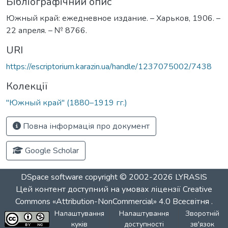
Бібліографічний опис
Южный край: ежедневное издание. – Харьков, 1906. –
22 апреля. – № 8766.
URI
https://escriptorium.karazin.ua/handle/1237075002/7438
Колекції
"Южный край" (1880–1919 гг.)
Повна інформація про документ
Google Scholar
DSpace software
copyright © 2002-2026
LYRASIS
Цей контент доступний на умовах ліцензії
Creative
Commons «Attribution-NonCommercial» 4.0 Всесвітня
.
Налаштування
Налаштування
Зворотній
куків
доступності
зв'язок