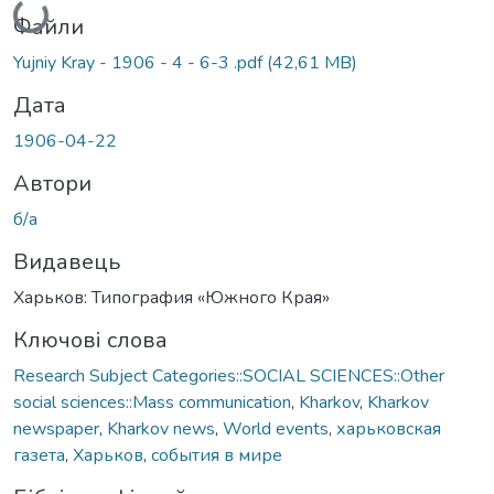
Файли
Yujniy Kray - 1906 - 4 - 6-3 .pdf
(42,61 MB)
Дата
1906-04-22
Автори
б/а
Видавець
Харьков: Типография «Южного Края»
Ключові слова
Research Subject Categories::SOCIAL SCIENCES::Other
social sciences::Mass communication
,
Kharkov
,
Kharkov
newspaper
,
Kharkov news
,
World events
,
харьковская
газета
,
Харьков
,
события в мире