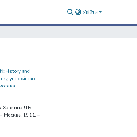
Увійти
::History and
tory
,
устройство
иотека
/ Хавкина Л.Б.
– Москва, 1911. –