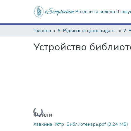
Розділи та колекції
Пошук
Головна
9. Рідкісні та цінні видання
2. 
Устройство библиот
Вантажиться...
Файли
Хавкина_Устр_Библиотекарь.pdf
(9,24 MB)