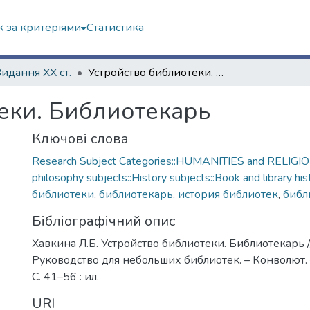
 за критеріями
Статистика
Видання ХХ ст.
Устройство библиотеки. Библиотекарь
еки. Библиотекарь
Ключові слова
Research Subject Categories::HUMANITIES and RELIGION
philosophy subjects::History subjects::Book and library his
библиотеки
,
библиотекарь
,
история библиотек
,
библ
Бібліографічний опис
Хавкина Л.Б. Устройство библиотеки. Библиотекарь /
Руководство для небольших библиотек. – Конволют. 
С. 41–56 : ил.
URI