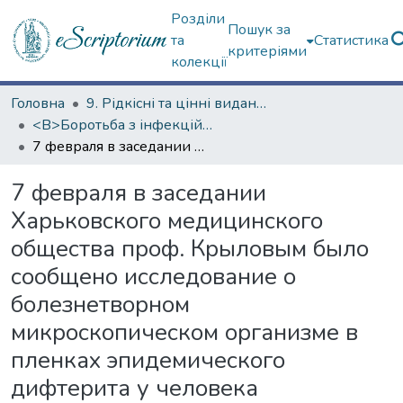
Розділи
Пошук за
та
Статистика
критеріями
колекції
Головна
9. Рідкісні та цінні видання
<B>Боротьба з інфекційними хворобами</B>
7 февраля в заседании Харьковского медицинского общества проф. Крыловым было сообщено исследование о болезнетворном микроскопическом организме в пленках эпидемического дифтерита у человека
7 февраля в заседании
Харьковского медицинского
общества проф. Крыловым было
сообщено исследование о
болезнетворном
микроскопическом организме в
пленках эпидемического
дифтерита у человека