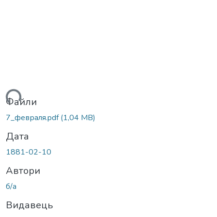
ться...
Файли
7_февраля.pdf
(1,04 MB)
Дата
1881-02-10
Автори
б/а
Видавець