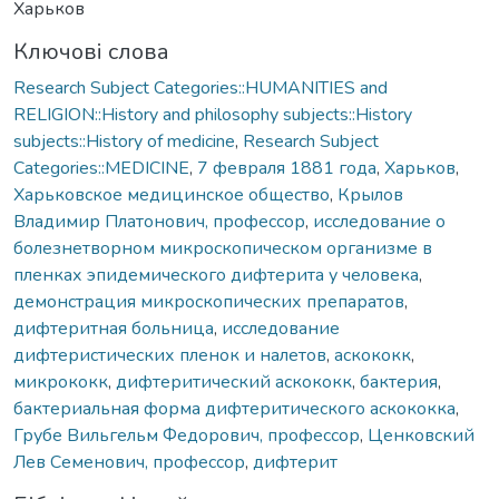
Харьков
Ключові слова
Research Subject Categories::HUMANITIES and
RELIGION::History and philosophy subjects::History
subjects::History of medicine
,
Research Subject
Categories::MEDICINE
,
7 февраля 1881 года
,
Харьков
,
Харьковское медицинское общество
,
Крылов
Владимир Платонович, профессор
,
исследование о
болезнетворном микроскопическом организме в
пленках эпидемического дифтерита у человека
,
демонстрация микроскопических препаратов
,
дифтеритная больница
,
исследование
дифтеристических пленок и налетов
,
аскококк
,
микрококк
,
дифтеритический аскококк
,
бактерия
,
бактериальная форма дифтеритического аскококка
,
Грубе Вильгельм Федорович, профессор
,
Ценковский
Лев Семенович, профессор
,
дифтерит