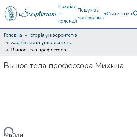
Розділи
Пошук за
та
Статистика
критеріями
колекції
Головна
Історія університетів
Харківський університет (сторінками періодичних видань)
Вынос тела профессора Михина
Вынос тела профессора Михина
Файли