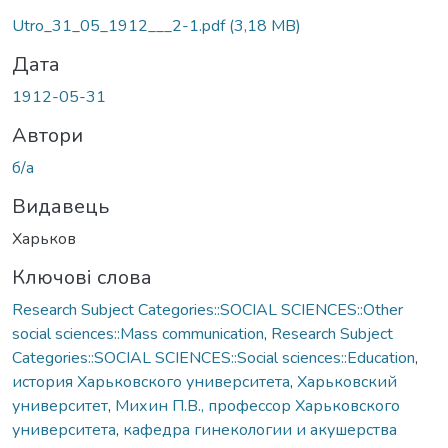
ажиться...
Utro_31_05_1912___2-1.pdf
(3,18 MB)
Дата
1912-05-31
Автори
б/а
Видавець
Харьков
Ключові слова
Research Subject Categories::SOCIAL SCIENCES::Other
social sciences::Mass communication
,
Research Subject
Categories::SOCIAL SCIENCES::Social sciences::Education
,
история Харьковского университета
,
Харьковский
университет
,
Михин П.В., профессор Харьковского
университета
,
кафедра гинекологии и акушерства