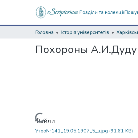
Розділи та колекції
Пошук
Головна
Історія університетів
Похороны А.И.Дуду
Вантажиться...
Файли
Утро№141_19.05.1907_5_u.jpg
(91,61 KB)