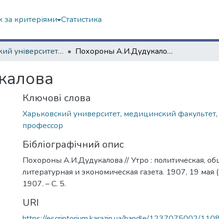
 за критеріями
Статистика
Харківський університет (сторінками періодичних видань)
Похороны А.И.Дудукалова
калова
Ключові слова
Харьковский университет
,
медицинский факультет
профессор
Бібліографічний опис
Похороны А.И.Дудукалова // Утро : политическая, об
литературная и экономическая газета. 1907, 19 мая (
1907. – С. 5.
URI
https://escriptorium.karazin.ua/handle/1237075002/110