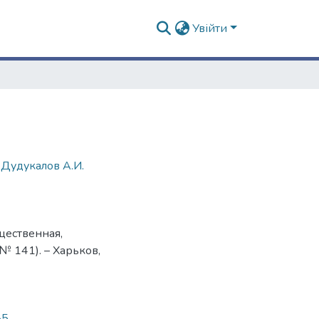
Увійти
,
Дудукалов А.И.
щественная,
№ 141). – Харьков,
85