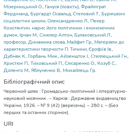
Мізерницький О.
,
Гануся (повість)
,
Фрайліграт
Фердінанд
,
Бургардт Освальд
,
Степовий Т.
,
Буржуазні
соціологічні школи
,
Олександренко Л.
,
Пекер
Констянтин, нарис його політичних і економічних
думок
,
Ірчан М.
,
Сінклер Аптон
,
Булаховський Л.,
професор
,
Динамика слова
,
Майфет Гр.
,
Матеріяли до
характеристики творчости П. Тичини
,
Єрофіїв Ів.
,
Дубняк К.
,
Горбань Мик.
,
Айзеншток І.
,
Стеллецький Гн.
,
Христюк П.
,
Тиховський П.
,
Слісаренко О.
,
Козуб С.
,
Доленго М.
,
Яблуненко В.
,
Михайлець Гр.
Бібліографічний опис
Червоний шлях : Громадсько-політичний і літературно-
науковий місячник . – Харків : Державне видавництво
України, 1926. – № 9 (42) (вересень). – 280 с. – (Без
перших та останніх сторінок).
URI