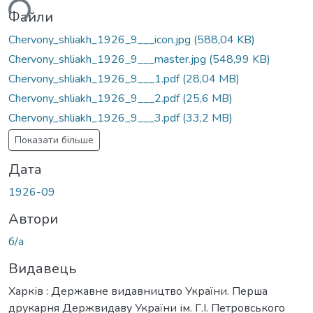
ься...
Файли
Chervony_shliakh_1926_9___icon.jpg
(588,04 KB)
Chervony_shliakh_1926_9___master.jpg
(548,99 KB)
Chervony_shliakh_1926_9___1.pdf
(28,04 MB)
Chervony_shliakh_1926_9___2.pdf
(25,6 MB)
Chervony_shliakh_1926_9___3.pdf
(33,2 MB)
Показати більше
Дата
1926-09
Автори
б/а
Видавець
Харків : Державне видавництво України. Перша
друкарня Держвидаву України ім. Г.І. Петровського