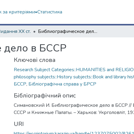
 за критеріями
Статистика
Видання ХХ ст.
Библиографическое дело в БССР
 дело в БССР
Ключові слова
Research Subject Categories::HUMANITIES and RELIGION
philosophy subjects::History subjects::Book and library his
БССР
,
Бібліографічна справа у БРСР
Бібліографічний опис
Симановский И. Библиографическое дело в БССР //
СССР и Книжные Палаты. – Харьков: Укрголовліт, 192
URI
https://escriptorium.karazin.ua/handle/1237075002/826