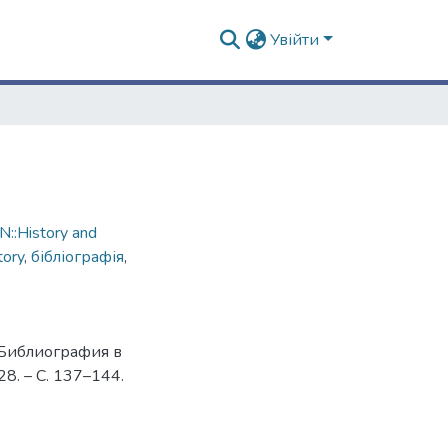
Увійти
::History and
tory
,
бібліографія
,
 Библиография в
8. – C. 137–144.
1