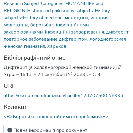
Research Subject Categories::HUMANITIES and
RELIGION::History and philosophy subjects::History
subjects::History of medicine
,
медицина
,
история
медицины
,
боротьба з інфекційними
захворюваннями
,
інфекційні захворювання
,
дифтерит
,
повторное заболевание дифтеритом
,
Холодногорская
женская гимназия
,
Харьков
Бібліографічний опис
Дифтерит [в Холодногорской женской гимназии] //
Утро. – 1913. – 24 сентября (№ 2089). – С. 4.
URI
https://escriptorium.karazin.ua/handle/1237075002/8993
Колекції
<B>Боротьба з інфекційними хворобами</B>
Повна інформація про документ