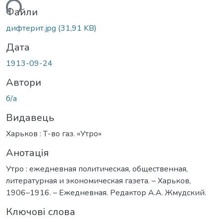
ться...
Файли
дифтерит.jpg
(31,91 KB)
Дата
1913-09-24
Автори
б/а
Видавець
Харьков : Т-во газ. «Утро»
Анотація
Утро : ежедневная политическая, общественная,
литературная и экономическая газета. – Харьков,
1906–1916. – Ежедневная. Редактор А.А. Жмудский.
Ключові слова