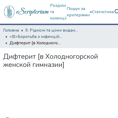
Розділи
Пошук за
та
Статистика
критеріями
колекції
Головна
9. Рідкісні та цінні видання
<B>Боротьба з інфекційними хворобами</B>
Дифтерит [в Холодногорской женской гимназии]
Дифтерит [в Холодногорской
женской гимназии]