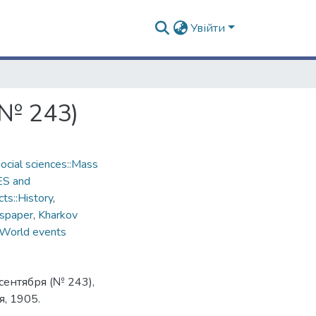
Увійти
(№ 243)
cial sciences::Mass
ES and
ts::History
,
spaper
,
Kharkov
World events
сентября (№ 243),
, 1905.