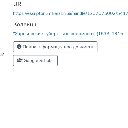
URI
https://escriptorium.karazin.ua/handle/1237075002/541
Колекції
"Харьковские губернские ведомости" (1838–1915 гг
Повна інформація про документ
ия
Google Scholar