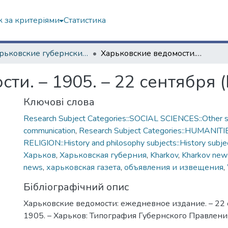
 за критеріями
Статистика
"Харьковские губернские ведомости" (1838–1915 гг.)
Харьковские ведомости. – 1905. – 22 сентября (№ 243)
ти. – 1905. – 22 сентября 
Ключові слова
Research Subject Categories::SOCIAL SCIENCES::Other so
communication
,
Research Subject Categories::HUMANITI
RELIGION::History and philosophy subjects::History subjec
Харьков
,
Харьковская губерния
,
Kharkov
,
Kharkov new
news
,
харьковская газета
,
объявления и извещения
,
Бібліографічний опис
Харьковские ведомости: ежедневное издание. – 22 
1905. – Харьков: Типография Губернского Правления