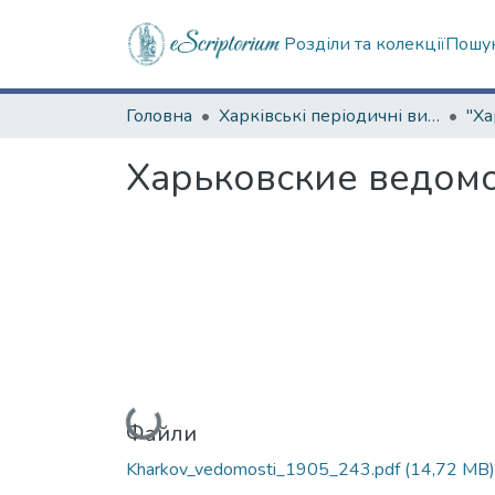
Розділи та колекції
Пошук
Головна
Харківські періодичні видання
Харьковские ведомос
Вантажиться...
Файли
Kharkov_vedomosti_1905_243.pdf
(14,72 MB)