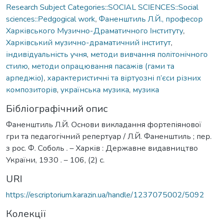
Research Subject Categories::SOCIAL SCIENCES::Social
sciences::Pedgogical work
,
Фаненштиль Л.Й., професор
Харківського Музично-Драматичного Інституту
,
Харківський музично-драматичний інститут
,
індивідуальність учня
,
методи вивчання політонічного
стилю
,
методи опрацювання пасажів (гами та
арпеджіо)
,
характеристичні та віртуозні п’єси різних
композиторів
,
українська музика
,
музика
Бібліографічний опис
Фаненштиль Л.Й. Основи викладання фортепіянової
гри та педагогічний репертуар / Л.Й. Фаненштиль ; пер.
з рос. Ф. Соболь . – Харків : Державне видавництво
України, 1930 . – 106, (2) с.
URI
https://escriptorium.karazin.ua/handle/1237075002/5092
Колекції