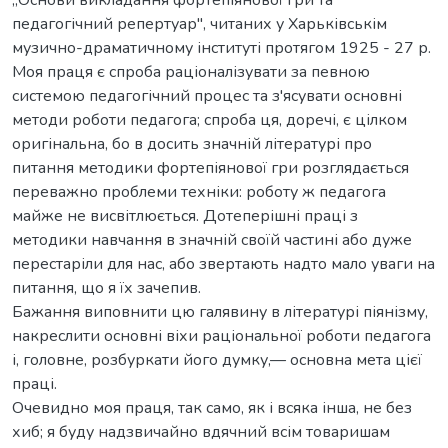
педагогічний репертуар", читаних у Харьківськім
музично-драматичному інституті протягом 1925 - 27 р.
Моя праця є спроба раціоналізувати за певною
системою педагогічний процес та з'ясувати основні
методи роботи педагога; спроба ця, доречі, є цілком
оригінальна, бо в досить значній літературі про
питання методики фортепіянової гри розглядається
переважно проблеми техніки: роботу ж педагога
майже не висвітлюється. Дотеперішні праці з
методики навчання в значній своїй частині або дуже
перестаріли для нас, або звертають надто мало уваги на
питання, що я їх зачепив.
Бажання виповнити цю галявину в літературі піянізму,
накреслити основні віхи раціональної роботи педагога
і, головне, розбуркати його думку,— основна мета цієї
праці.
Очевидно моя праця, так само, як і всяка інша, не без
хиб; я буду надзвичайно вдячний всім товаришам