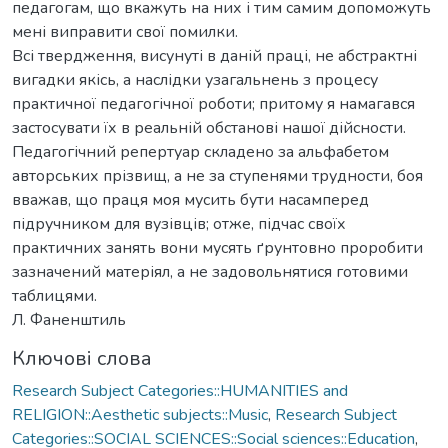
педагогам, що вкажуть на них і тим самим допоможуть
мені виправити свої помилки.
Всі твердження, висунуті в даній праці, не абстрактні
вигадки якісь, а наслідки узагальнень з процесу
практичної педагогічної роботи; притому я намагався
застосувати їх в реальній обстанові нашої дійсности.
Педагогічний репертуар складено за альфабетом
авторських прізвищ, а не за ступенями трудности, боя
вважав, що праця моя мусить бути насамперед
підручником для вузівців; отже, підчас своїх
практичних занять вони мусять ґрунтовно проробити
зазначений матеріял, а не задовольнятися готовими
таблицями.
Л. Фаненштиль
Ключові слова
Research Subject Categories::HUMANITIES and
RELIGION::Aesthetic subjects::Music
,
Research Subject
Categories::SOCIAL SCIENCES::Social sciences::Education
,