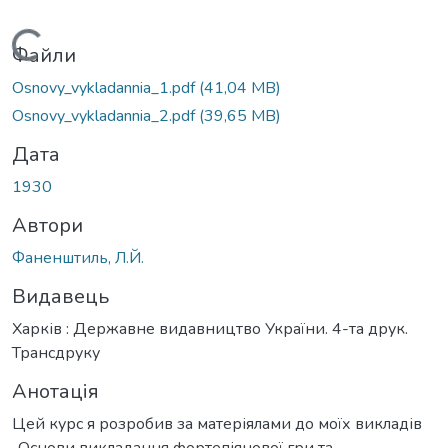
Вантажиться...
Файли
Osnovy_vykladannia_1.pdf
(41,04 MB)
Osnovy_vykladannia_2.pdf
(39,65 MB)
Дата
1930
Автори
Фаненштиль, Л.Й.
Видавець
Харків : Державне видавництво України. 4-та друк.
Трансдруку
Анотація
Цей курс я розробив за матеріялами до моїх викладів
„Основи викладання фортепіянової гри та