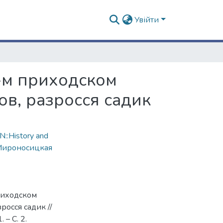
Увійти
-м приходском
ов, разросся садик
::History and
ироносицкая
риходском
росся садик //
 – С. 2.