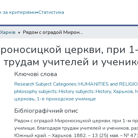
 за критеріями
Статистика
 Харків
Рядом с оградой Мироносицкой церкви, при 1-м приходском училище, благодаря трудам учителей и учеников, разросся садик
роносицкой церкви, при 1
 трудам учителей и ученик
Ключові слова
Research Subject Categories::HUMANITIES and RELIGION
philosophy subjects::History subjects::History
,
Харьков
,
М
церковь
,
1-е приходское училище
Бібліографічний опис
Рядом с оградой Мироносицкой церкви, при 1-м п
училище, благодаря трудам учителей и учеников, раз
Южный край. – Харьков, 1882. – 13 (25) мая. – № 471.