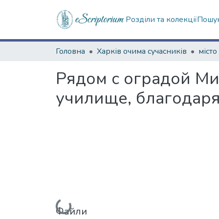
Розділи та колекції
Пошук
Головна
Харків очима сучасників
місто
Рядом с оградой Ми
училище, благодаря
Вантажиться...
Файли