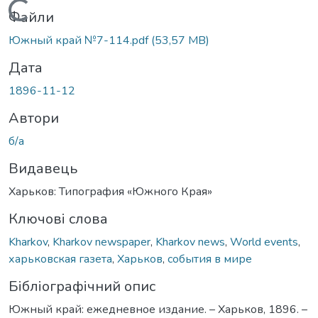
Вантажиться...
Файли
Южный край №7-114.pdf
(53,57 MB)
Дата
1896-11-12
Автори
б/а
Видавець
Харьков: Типография «Южного Края»
Ключові слова
Kharkov
,
Kharkov newspaper
,
Kharkov news
,
World events
,
харьковская газета
,
Харьков
,
события в мире
Бібліографічний опис
Южный край: ежедневное издание. – Харьков, 1896. –