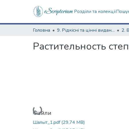
Розділи та колекції
Пошук
Головна
9. Рідкісні та цінні видання
2. 
Растительность сте
Вантажиться...
Файли
Шалыт_1.pdf
(29,74 MB)