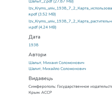
Шалыт_2.pdf
(27,87 MB)
Izv_Kryms_univ_1938_7_2_Карта_использов
я.pdf
(3,52 MB)
Izv_Kryms_univ_1938_7_2_Карта_растительн
и.pdf
(4,24 MB)
Дата
1938
Автори
Шалыт, Михаил Соломонович
Шалит, Михайло Соломонович
Видавець
Симферополь: Государственное издательст
Крым. АССР