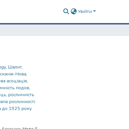
Увійти
ogy
,
Шалит,
сканія-Нова
,
ва асоціація
,
инність подов
,
ець
,
рослинність
апа рослинності
а до 1925 року