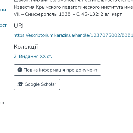
Шалыт, Михаил Соломонович. Растительность степей
Известия Крымского педагогического института имен
ани
VII. – Симферополь, 1938. – С. 45-132; 2 вл. карт.
URI
ост
https://escriptorium.karazin.ua/handle/1237075002/898
Колекції
2. Видання ХХ ст.
Повна інформація про документ
Google Scholar
во