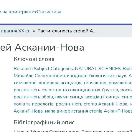
 за критеріями
Статистика
Видання ХХ ст.
Растительность степей Аскании-Нова
пей Аскании-Нова
Ключові слова
Research Subject Categories::NATURAL SCIENCES::Biol
Михайло Соломонович, кандидат біологічних наук
,
А
типчаково-ковилова асоціація
,
типчаково-ромашніко
рослинність солонців та солонцюватих ґрунтів
,
росл
рослинність збоїв
,
плями синця
,
асоціації синця
,
син
полів та перелогів
,
рослинність степів Асканії-Нова
,
м
Асканії-Нова
,
мапа використання степів Асканії-Нов
Бібліографічний опис