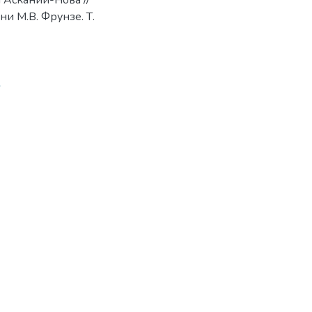
 Аскании-Нова //
и М.В. Фрунзе. Т.
1