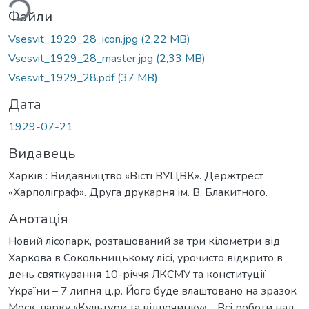
Файли
Vsesvit_1929_28_icon.jpg
(2,22 MB)
Vsesvit_1929_28_master.jpg
(2,33 MB)
Vsesvit_1929_28.pdf
(37 MB)
Дата
1929-07-21
Видавець
Харків : Видавництво «Вісті ВУЦВК». Держтрест
«Харполіграф». Друга друкарня ім. В. Блакитного.
Анотація
Новий лісопарк, розташований за три кілометри від
Харкова в Сокольницькому лісі, урочисто відкрито в
день святкування 10-річчя ЛКСМУ та конституції
України – 7 липня ц.р. Його буде влаштовано на зразок
Моск. парку «Культури та відпочинку»… Всі роботи над