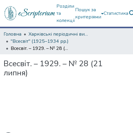
Розділи
Пошук за
та
Статистика
критеріями
колекції
Головна
Харківські періодичні видання
"Всесвіт" (1925–1934 рр.)
Всесвіт. – 1929. – № 28 (21 липня)
Всесвіт. – 1929. – № 28 (21
липня)
ться...