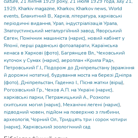
culture
,
21 липня 1929 року
,
21 июля 1929 года
,
July 21,
1929
,
Kharkiv magazine
,
Kharkov
,
Kharkov news
,
World
events
,
Блакитний В.
,
Харків
,
література
,
харківські
періодичні видання
,
Урал
,
індустріалізація Урала
,
Златоустинський металургійний завод
,
Яворський
Євген
,
Помічник машиніста (нарис)
,
новий кабінет у
Японії
,
перші радянські фотоапарати
,
Караїмська
кенаса в Харкові (фото)
,
Багрянцев Вл.
,
Чеховський
куточок у Сумах (нарис)
,
аероплан «Крила Рад»
,
Петровський Г.І.
,
Подорож до Дніпрельстану (вражіння
й дорожні нотатки)
,
будування моста на березі Дніпра
(фото)
,
Дніпрельстан
,
Гаденко І.
,
Пісня жатки (вірш)
,
Рогозівський Гр.
,
Чехов А.П. на Україні (нарис)
,
харківські парки
,
Петражицький А.
,
Розкопи
скитських могил (нарис)
,
Механічні легені (нарис)
,
підводний човен
,
підйом на поверхню з глибини
,
археологія
,
Чорний Ол.
,
Тридцять три і сорок чотири
(нарис)
,
Харківський зоологічний сад