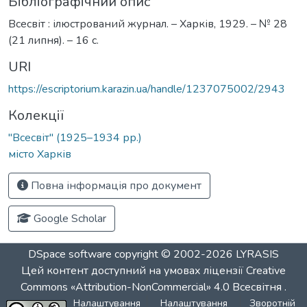
Бібліографічний опис
Всесвіт : ілюстрований журнал. – Харків, 1929. – № 28
(21 липня). – 16 с.
URI
https://escriptorium.karazin.ua/handle/1237075002/2943
Колекції
"Всесвіт" (1925–1934 рр.)
місто Харків
Повна інформація про документ
Google Scholar
DSpace software
copyright © 2002-2026
LYRASIS
Цей контент доступний на умовах ліцензії
Creative
Commons «Attribution-NonCommercial» 4.0 Всесвітня
.
Налаштування
Налаштування
Зворотній