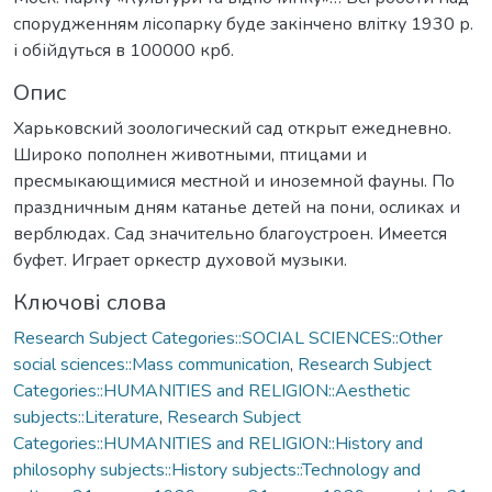
спорудженням лісопарку буде закінчено влітку 1930 р.
і обійдуться в 100000 крб.
Опис
Харьковский зоологический сад открыт ежедневно.
Широко пополнен животными, птицами и
пресмыкающимися местной и иноземной фауны. По
праздничным дням катанье детей на пони, осликах и
верблюдах. Сад значительно благоустроен. Имеется
буфет. Играет оркестр духовой музыки.
Ключові слова
Research Subject Categories::SOCIAL SCIENCES::Other
social sciences::Mass communication
,
Research Subject
Categories::HUMANITIES and RELIGION::Aesthetic
subjects::Literature
,
Research Subject
Categories::HUMANITIES and RELIGION::History and
philosophy subjects::History subjects::Technology and