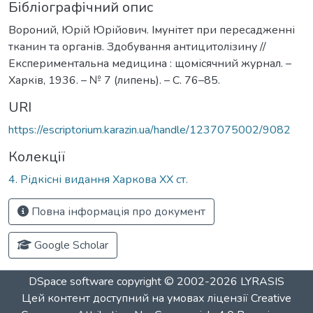
Бібліографічний опис
Вороний, Юрій Юрійович. Імунітет при пересадженні
тканин та органів. Здобування антицитолізину //
Експериментальна медицина : щомісячний журнал. –
Харків, 1936. – № 7 (липень). – С. 76–85.
URI
https://escriptorium.karazin.ua/handle/1237075002/9082
Колекції
4. Рідкісні видання Харкова ХХ ст.
Повна інформація про документ
Google Scholar
DSpace software
copyright © 2002-2026
LYRASIS
Цей контент доступний на умовах ліцензії
Creative