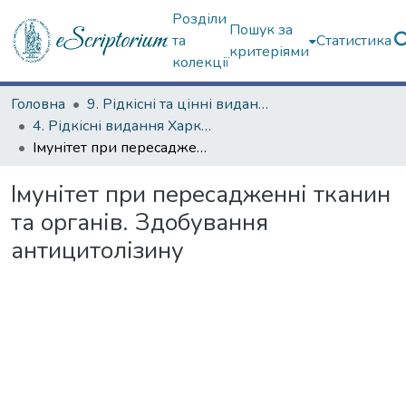
Розділи
Пошук за
та
Статистика
критеріями
колекції
Головна
9. Рідкісні та цінні видання
4. Рідкісні видання Харкова ХХ ст.
Імунітет при пересадженні тканин та органів. Здобування антицитолізину
Імунітет при пересадженні тканин
та органів. Здобування
антицитолізину