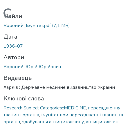
Вантажиться...
Файли
Вороний_Імунітет.pdf
(7,1 MB)
Дата
1936-07
Автори
Вороний, Юрій Юрійович
Видавець
Харків : Державне медичне видавництво України
Ключові слова
Research Subject Categories::MEDICINE
,
пересадження
тканин і органів
,
імунітет при пересадженні тканин та
органів
,
здобування антицитолізину
,
антицитолізин