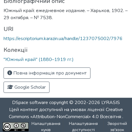
Бібліографічний опис
Южный край: ежедневное издание. – Харьков, 1902. –
29 октября. – № 7538.
URI
https://escriptorium.karazin.ua/handle/1237075002/7976
Колекції
"Южный край" (1880–1919 гг.)
Повна інформація про документ
Google Scholar
DSpace software
copyright © 2002-2026
LYRASIS
Цей контент доступний на умовах ліцензії
Creative
Commons «Attribution-NonCommercial» 4.0 Всесвітня
.
Налаштування
Налаштування
Зворотній
куків
доступності
зв'язок