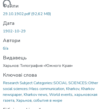
ажиться...
Файли
29.10.1902.pdf
(92,62 MB)
Дата
1902-10-29
Автори
б/а
Видавець
Харьков: Типография «Южного Края»
Ключові слова
Research Subject Categories::SOCIAL SCIENCES::Other
social sciences::Mass communication
,
Kharkov
,
Kharkov
newspaper
,
Kharkov news
,
World events
,
харьковская
газета
,
Харьков
,
события в мире