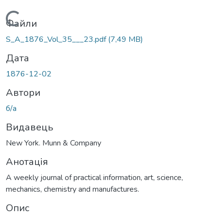
Вантажиться...
Файли
S_A_1876_Vol_35___23.pdf
(7,49 MB)
Дата
1876-12-02
Автори
б/а
Видавець
New York. Munn & Company
Анотація
A weekly journal of practical information, art, science,
mechanics, chemistry and manufactures.
Опис