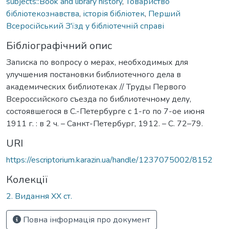
subjects::Book and library history
,
Товариство
бібліотекознавства
,
історія бібліотек
,
Перший
Всеросійський З'їзд у бібліотечній справі
Бібліографічний опис
Записка по вопросу о мерах, необходимых для
улучшения постановки библиотечного дела в
академических библиотеках // Труды Первого
Всероссийского съезда по библиотечному делу,
состоявшегося в С.-Петербурге с 1-го по 7-ое июня
1911 г. : в 2 ч. – Санкт-Петербург, 1912. – С. 72–79.
URI
https://escriptorium.karazin.ua/handle/1237075002/8152
Колекції
2. Видання ХХ ст.
Повна інформація про документ