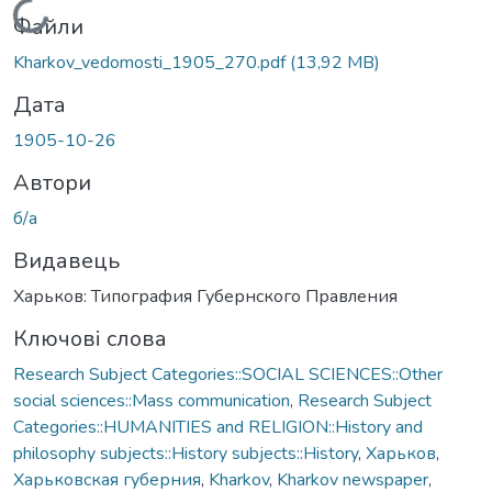
Вантажиться...
Файли
Kharkov_vedomosti_1905_270.pdf
(13,92 MB)
Дата
1905-10-26
Автори
б/а
Видавець
Харьков: Типография Губернского Правления
Ключові слова
Research Subject Categories::SOCIAL SCIENCES::Other
social sciences::Mass communication
,
Research Subject
Categories::HUMANITIES and RELIGION::History and
philosophy subjects::History subjects::History
,
Харьков
,
Харьковская губерния
,
Kharkov
,
Kharkov newspaper
,