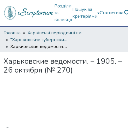
Розділи
Пошук за
та
Статистика
критеріями
колекції
Головна
Харківські періодичні видання
"Харьковские губернские ведомости" (1838–1915 гг.)
Харьковские ведомости. – 1905. – 26 октября (№ 270)
Харьковские ведомости. – 1905. –
26 октября (№ 270)