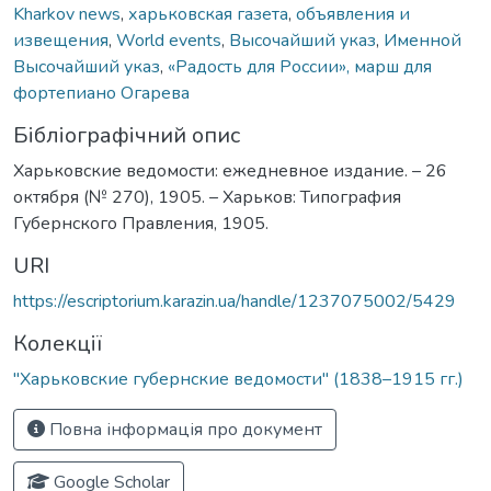
Kharkov news
,
харьковская газета
,
объявления и
извещения
,
World events
,
Высочайший указ
,
Именной
Высочайший указ
,
«Радость для России», марш для
фортепиано Огарева
Бібліографічний опис
Харьковские ведомости: ежедневное издание. – 26
октября (№ 270), 1905. – Харьков: Типография
Губернского Правления, 1905.
URI
https://escriptorium.karazin.ua/handle/1237075002/5429
Колекції
"Харьковские губернские ведомости" (1838–1915 гг.)
Повна інформація про документ
Google Scholar