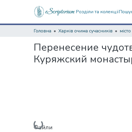
Розділи та колекції
Пошук
Головна
Харків очима сучасників
місто
Перенесение чудот
Куряжский монасты
Вантажиться...
Файли