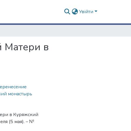
Увійти
 Матери в
еренесение
кий монастырь
ери в Куряжский
ля (5 мая). – №