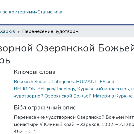
 за критеріями
Статистика
 Харків
Перенесение чудотворной Озерянской Божьей Матери в Куряжский монастырь
ворной Озерянской Божьей
рь
Ключові слова
Research Subject Categories::HUMANITIES and
RELIGION::Religion/Theology
,
Куряжский монастырь
,
п
чудотворной Озерянской Божьей Матери в Куряжс
Бібліографічний опис
Перенесение чудотворной Озерянской Божьей Мат
монастырь // Южный край. – Харьков, 1882. – 23 апре
452. – С. 1.