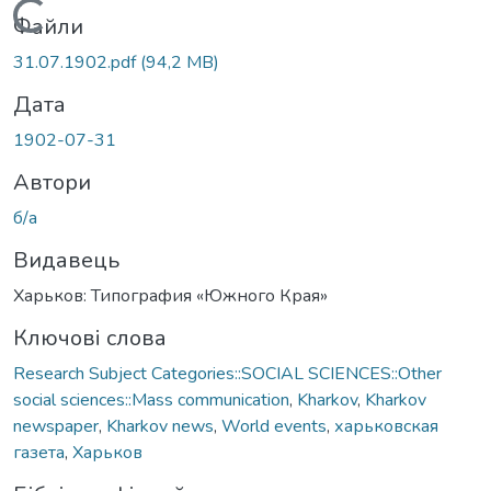
Вантажиться...
Файли
31.07.1902.pdf
(94,2 MB)
Дата
1902-07-31
Автори
б/а
Видавець
Харьков: Типография «Южного Края»
Ключові слова
Research Subject Categories::SOCIAL SCIENCES::Other
social sciences::Mass communication
,
Kharkov
,
Kharkov
newspaper
,
Kharkov news
,
World events
,
харьковская
газета
,
Харьков