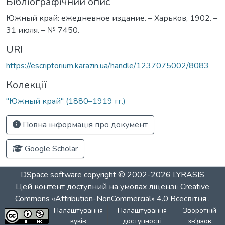
Бібліографічний опис
Южный край: ежедневное издание. – Харьков, 1902. –
31 июля. – № 7450.
URI
https://escriptorium.karazin.ua/handle/1237075002/8083
Колекції
"Южный край" (1880–1919 гг.)
Повна інформація про документ
Google Scholar
DSpace software
copyright © 2002-2026
LYRASIS
Цей контент доступний на умовах ліцензії
Creative
Commons «Attribution-NonCommercial» 4.0 Всесвітня
.
Налаштування
Налаштування
Зворотній
куків
доступності
зв'язок