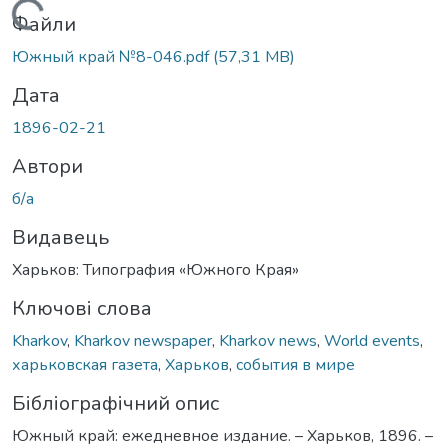
Вантажиться...
Файли
Южный край №8-046.pdf
(57,31 MB)
Дата
1896-02-21
Автори
б/а
Видавець
Харьков: Типография «Южного Края»
Ключові слова
Kharkov
,
Kharkov newspaper
,
Kharkov news
,
World events
,
харьковская газета
,
Харьков
,
события в мире
Бібліографічний опис
Южный край: ежедневное издание. – Харьков, 1896. –