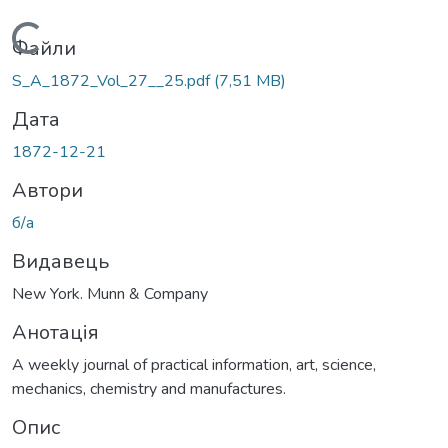
Вантажиться...
Файли
S_A_1872_Vol_27__25.pdf
(7,51 MB)
Дата
1872-12-21
Автори
б/а
Видавець
New York. Munn & Company
Анотація
A weekly journal of practical information, art, science,
mechanics, chemistry and manufactures.
Опис